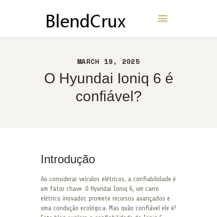
BlendCrux
INÍCIO
MARCH 19, 2025
SOBRE
O Hyundai Ioniq 6 é
CONTATO
confiável?
POLÍTICA
PORTUGUÊS
Introdução
Ao considerar veículos elétricos, a confiabilidade é
um fator chave. O Hyundai Ioniq 6, um carro
elétrico inovador, promete recursos avançados e
uma condução ecológica. Mas quão confiável ele é?