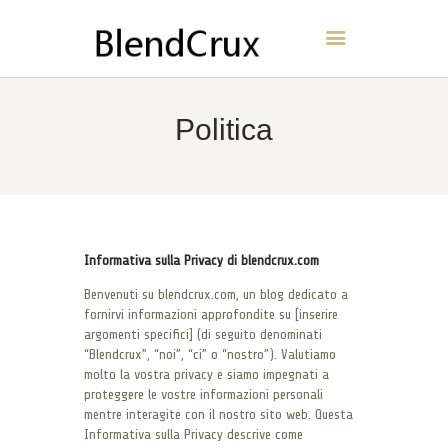
BlendCrux
CASA
Politica
INFORMAZIONI
CONTATTI
POLITICA
ITALIANO
Informativa sulla Privacy di blendcrux.com
Benvenuti su blendcrux.com, un blog dedicato a
fornirvi informazioni approfondite su [inserire
argomenti specifici] (di seguito denominati
“Blendcrux”, “noi”, “ci” o “nostro”). Valutiamo
molto la vostra privacy e siamo impegnati a
proteggere le vostre informazioni personali
mentre interagite con il nostro sito web. Questa
Informativa sulla Privacy descrive come