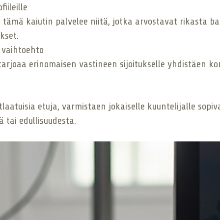
iileille
tämä kaiutin palvelee niitä, jotka arvostavat rikasta bas
kset.
n vaihtoehto
tin tarjoaa erinomaisen vastineen sijoitukselle yhdistäen
laatuisia etuja, varmistaen jokaiselle kuuntelijalle sopi
 tai edullisuudesta.