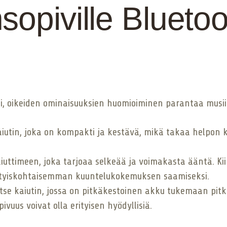
sopiville Bluetoo
esi, oikeiden ominaisuuksien huomioiminen parantaa musi
aiutin, joka on kompakti ja kestävä, mikä takaa helpon 
kaiuttimeen, joka tarjoaa selkeää ja voimakasta ääntä. K
ityiskohtaisemman kuuntelukokemuksen saamiseksi.
itse kaiutin, jossa on pitkäkestoinen akku tukemaan pitk
uus voivat olla erityisen hyödyllisiä.