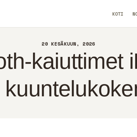
TI
KOTI
N
IN
BlendCrux
TEYS
20 KESÄKUUN, 2026
LITIIKKA
th-kaiuttimet i
OMI
 kuuntelukoke