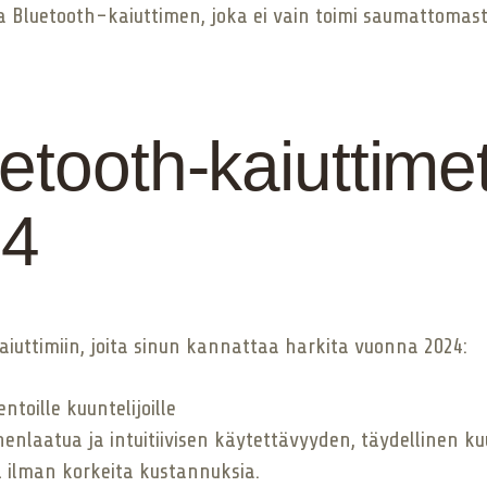
lita Bluetooth-kaiuttimen, joka ei vain toimi saumattomas
tooth-kaiuttimet
24
iuttimiin, joita sinun kannattaa harkita vuonna 2024:
ntoille kuuntelijoille
nlaatua ja intuitiivisen käytettävyyden, täydellinen kuun
ä ilman korkeita kustannuksia.