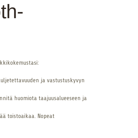
th-
ikkikokemustasi:
kuljetettavuuden ja vastustuskyvyn
iinnitä huomiota taajuusalueeseen ja
ää toistoaikaa. Nopeat