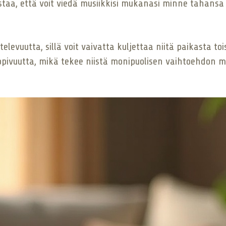
istaa, että voit viedä musiikkisi mukanasi minne tahans
televuutta, sillä voit vaivatta kuljettaa niitä paikasta t
pivuutta, mikä tekee niistä monipuolisen vaihtoehdon mon