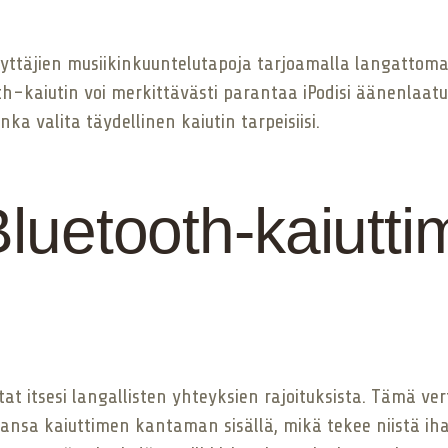
yttäjien musiikinkuuntelutapoja tarjoamalla langattom
ooth-kaiutin voi merkittävästi parantaa iPodisi äänenlaa
ka valita täydellinen kaiutin tarpeisiisi.
Bluetooth-kaiutti
at itsesi langallisten yhteyksien rajoituksista. Tämä v
hansa kaiuttimen kantaman sisällä, mikä tekee niistä iha