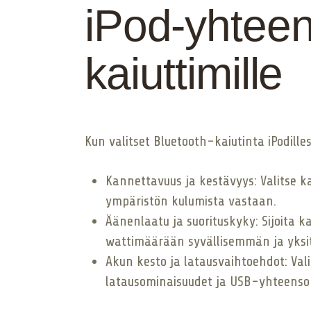
iPod-yhteen
kaiuttimille
Kun valitset Bluetooth-kaiutinta iPodill
Kannettavuus ja kestävyys: Valitse k
ympäristön kulumista vastaan.
Äänenlaatu ja suorituskyky: Sijoita 
wattimäärään syvällisemmän ja yks
Akun kesto ja latausvaihtoehdot: Val
latausominaisuudet ja USB-yhteensopiv