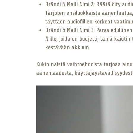
Brändi & Malli Nimi 2: Räätälöity audiof
Tarjoten ensiluokkaista äänenlaatua, 
täyttäen audiofiilien korkeat vaatimu
Brändi & Malli Nimi 3: Paras edulline
Niille, joilla on budjetti, tämä kaiu
kestävään akkuun.
Kukin näistä vaihtoehdoista tarjoaa ainut
äänenlaadusta, käyttäjäystävällisyydestä