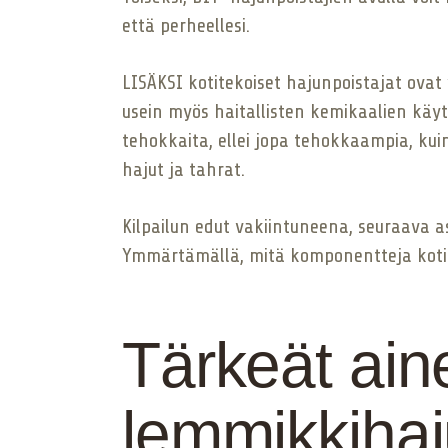
että perheellesi.
LISÄKSI kotitekoiset hajunpoistajat ova
usein myös haitallisten kemikaalien käytt
tehokkaita, ellei jopa tehokkaampia, kui
hajut ja tahrat.
Kilpailun edut vakiintuneena, seuraava a
Ymmärtämällä, mitä komponentteja kotiteko
Tärkeät ain
lemmikkihaju