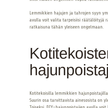
Lemmikkien hajujen ja tahrojen syyn ym
avulla voit valita tarpeisiisi räätälöity
ratkaisuna tähän yleiseen ongelmaan.
Kotitekoist
hajunpoista
Kotitekoisilla lemmikkien hajunpoistajill
Suurin osa tarvittavista ainesosista on yl
Toiseksi, DIY-hajunpoistajien avulla voit