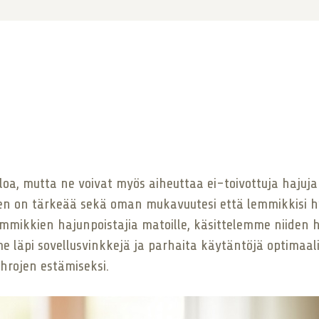
a, mutta ne voivat myös aiheuttaa ei-toivottuja hajuja j
nen on tärkeää sekä oman mukavuutesi että lemmikkisi 
mmikkien hajunpoistajia matoille, käsittelemme niiden h
 läpi sovellusvinkkejä ja parhaita käytäntöjä optimaal
ahrojen estämiseksi.