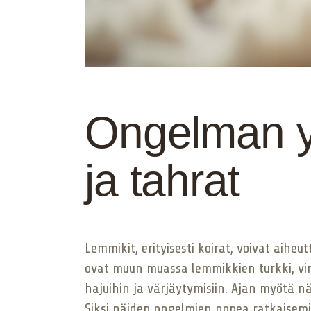
Ongelman y
ja tahrat
Lemmikit, erityisesti koirat, voivat aiheu
ovat muun muassa lemmikkien turkki, virt
hajuihin ja värjäytymisiin. Ajan myötä 
Siksi näiden ongelmien nopea ratkaisemin