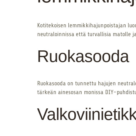
Kotitekoisen lemmikkihajunpoistajan luo
neutraloinnissa että turvallisia matolle j
Ruokasooda
Ruokasooda on tunnettu hajujen neutraloiv
tärkeän ainesosan monissa DIY-puhdistu
Valkoviinietik