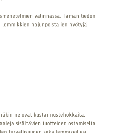
usmenetelmien valinnassa. Tämän tiedon
ten lemmikkien hajunpoistajien hyötyjä
sinnäkin ne ovat kustannustehokkaita.
kaaleja sisältävien tuotteiden ostamiselta.
den turvallisuuden sekä lemmikeillesi