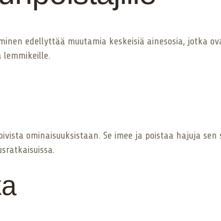
minen edellyttää muutamia keskeisiä ainesosia, jotka ov
a lemmikeille.
ista ominaisuuksistaan. Se imee ja poistaa hajuja sen sij
sratkaisuissa.
ka