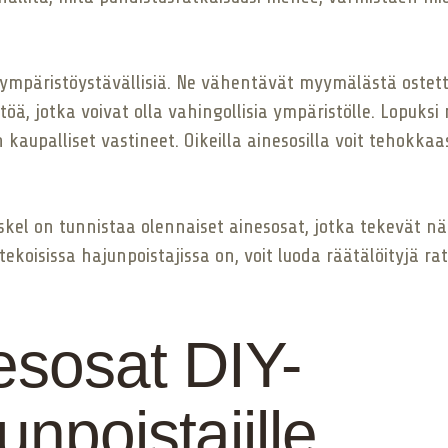
t ympäristöystävällisiä. Ne vähentävät myymälästä ostet
öä, jotka voivat olla vahingollisia ympäristölle. Lopuksi
n kaupalliset vastineet. Oikeilla ainesosilla voit tehokk
skel on tunnistaa olennaiset ainesosat, jotka tekevät nä
isissa hajunpoistajissa on, voit luoda räätälöityjä ratkai
esosat DIY-
npoistajille