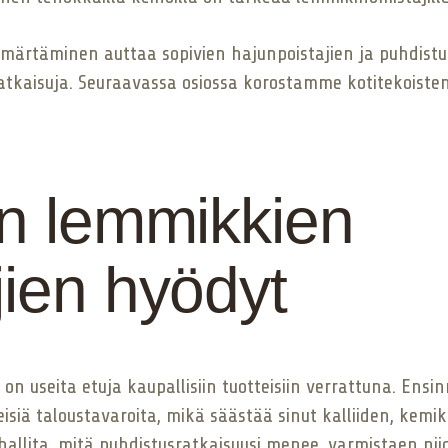
märtäminen auttaa sopivien hajunpoistajien ja puhdist
jä ratkaisuja. Seuraavassa osiossa korostamme kotitekois
en lemmikkien
jien hyödyt
a on useita etuja kaupallisiin tuotteisiin verrattuna. En
eisiä taloustavaroita, mikä säästää sinut kalliiden, kemi
 hallita, mitä puhdistusratkaisuusi menee, varmistaen nii