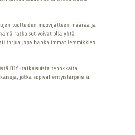
tujen tuotteiden muovijätteen määrää ja
 nämä ratkaisut voivat olla yhtä
aasti torjua jopa hankalimmat lemmikkien
istä DIY-ratkaisuista tehokkaita.
suja, jotka sopivat erityistarpeisiisi.