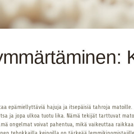
mmärtäminen: Ko
ttaa epämiellyttäviä hajuja ja itsepäisiä tahroja matoille.
sa ja jopa ulkoa tuotu lika. Nämä tekijät tarttuvat mato
nämä ongelmat voivat pahentua, mikä vaikeuttaa raikkaan
en tehokkailla keinoilla on tärkeää lemmikinomistajille