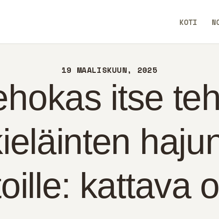
TI
KOTI
N
IN
BlendCrux
TEYS
19 MAALISKUUN, 2025
LITIIKKA
ehokas itse teh
OMI
ieläinten hajun
oille: kattava 