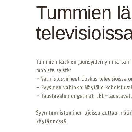
Tummien läi
televisioiss
Tummien läiskien juurisyiden ymmärtämi
monista syistä:
– Valmistusvirheet: Joskus televisioissa 
– Fyysinen vahinko: Näytölle kohdistuval
– Taustavalon ongelmat: LED-taustavalon
Syyn tunnistaminen ajoissa auttaa mä
käytännössä.