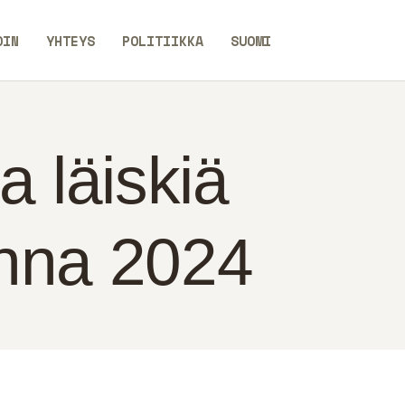
OIN
YHTEYS
POLITIIKKA
SUOMI
a läiskiä
onna 2024