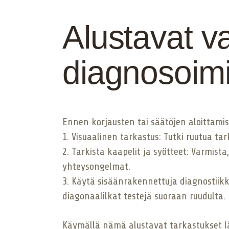
Alustavat v
diagnosoimi
Ennen korjausten tai säätöjen aloittamis
1. Visuaalinen tarkastus: Tutki ruutua ta
2. Tarkista kaapelit ja syötteet: Varmista,
yhteysongelmat.
3. Käytä sisäänrakennettuja diagnostiikk
diagonaalilkat testejä suoraan ruudulta.
Käymällä nämä alustavat tarkastukset läp