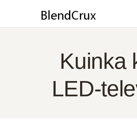
KO
NO
YH
PO
Kuinka k
SU
LED-tele