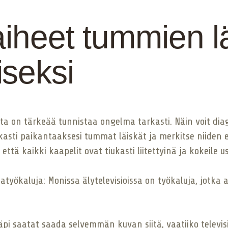
aiheet tummien l
seksi
ta on tärkeää tunnistaa ongelma tarkasti. Näin voit dia
rkasti paikantaaksesi tummat läiskät ja merkitse niiden 
 että kaikki kaapelit ovat tiukasti liitettyinä ja kokeile 
atyökaluja: Monissa älytelevisioissa on työkaluja, jotka
i saatat saada selvemmän kuvan siitä, vaatiiko televisi