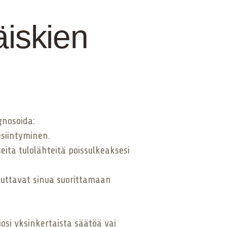
äiskien
gnosoida:
esiintyminen.
useita tulolähteitä poissulkeaksesi
 auttavat sinua suorittamaan
osi yksinkertaista säätöä vai