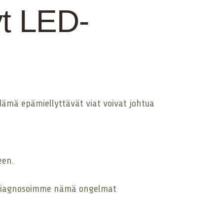
yt LED-
ämä epämiellyttävät viat voivat johtua
een.
 diagnosoimme nämä ongelmat