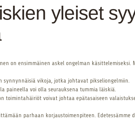
skien yleiset sy
a
nen on ensimmäinen askel ongelman käsittelemiseksi. N
on synnynnäisiä vikoja, jotka johtavat pikseliongelmiin.
la paineella voi olla seurauksena tummia läiskiä.
 toimintahäiriöt voivat johtaa epätasaiseen valaistuks
ärittämään parhaan korjaustoimenpiteen. Edetessämme