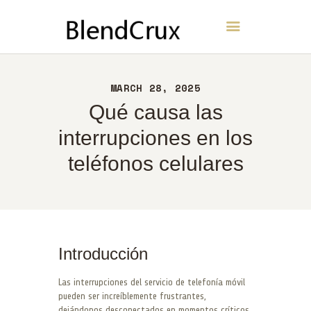
BlendCrux
INICIO
MARCH 28, 2025
ACERCA DE
Qué causa las
CONTACTO
interrupciones en los
POLÍTICA
teléfonos celulares
ESPAÑOL
Introducción
Las interrupciones del servicio de telefonía móvil
pueden ser increíblemente frustrantes,
dejándonos desconectados en momentos críticos.