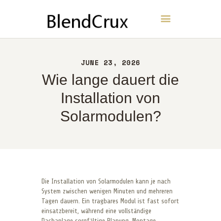
BlendCrux
HEIM
JUNE 23, 2026
ÜBER UNS
Wie lange dauert die
KONTAKT
Installation von
RICHTLINIEN
Solarmodulen?
DEUTSCH
Die Installation von Solarmodulen kann je nach
System zwischen wenigen Minuten und mehreren
Tagen dauern. Ein tragbares Modul ist fast sofort
einsatzbereit, während eine vollständige
Dachanlage sorgfältige Planung, Montage,