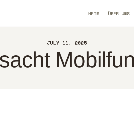
IM
HEIM
ÜBER UNS
ER UNS
BlendCrux
NTAKT
JULY 11, 2025
CHTLINIEN
sacht Mobilfun
UTSCH