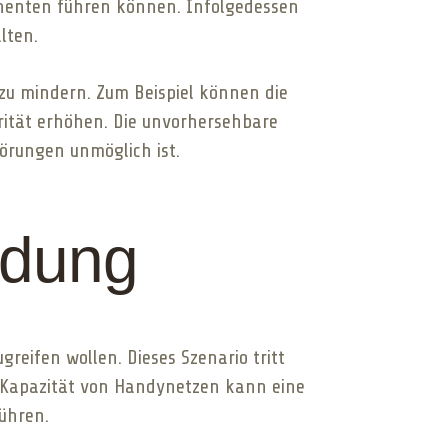
enten führen können. Infolgedessen
lten.
u mindern. Zum Beispiel können die
rität erhöhen. Die unvorhersehbare
örungen unmöglich ist.
adung
reifen wollen. Dieses Szenario tritt
en Kapazität von Handynetzen kann eine
ühren.