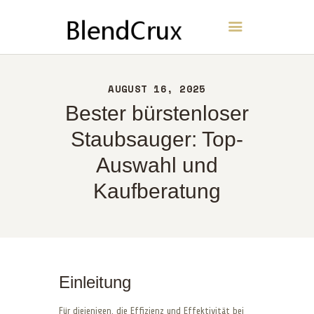
BlendCrux
HEIM
AUGUST 16, 2025
ÜBER UNS
Bester bürstenloser
KONTAKT
Staubsauger: Top-
RICHTLINIEN
Auswahl und
DEUTSCH
Kaufberatung
Einleitung
Für diejenigen, die Effizienz und Effektivität bei